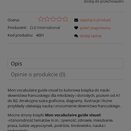
dodaj do przechowalni
Ocena:
zapytaj o produkt
Producent:
CLE International
poleć znajomemu
Kod produktu:
4001
dodaj opinię
Opis
Opinie o produkcie (0)
Mon vocabulaire guide visuel to kolorowa książka do nauki
słownictwa francuskiego dla młodzieży i dorosłych, poziom od A1
do B2. Atrakcyjna szata graficzna, diagramy, ilustracje i liczne
przykłady ułatwiają naukę i zrozumienie słownictwa francuskiego.
Mocne strony
książki
Mon vocabulaire guide visuel:
-różnorodność tematów m.in.: żywność, zdrowie, mieszkanie,
praca, ludzie ,wypoczynek, podróże, środowisko, nauka i
technologia.