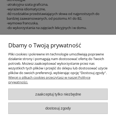
-atrakcyjna szata graficzna,
-wyrażenia idiomatyczne,
-60 rozdziałów przedstawiających słowa od najprostszych do
bardziej zaawansowanych, od poziomu A1 do B2,
-wymowa francuska,
-do wykorzystania na zajęciach lekcyjnych i w domu.
EAN:
9782090353754
Dbamy o Twoją prywatność
ZAJRZYJ DO ŚRODKA
Pliki cookies i pokrewne im technologie umożliwiają poprawne
działanie strony i pomagają nam dostosować ofertę do Twoich
potrzeb. Możesz zaakceptować wykorzystanie przez nas
O nas
wszystkich tych plików i przejść do sklepu lub dostosować użycie
plików do swoich preferencji, wybierając opcję "Dostosuj zgody".
Płatności i dostawa
Więcej o plikach cookies przeczytasz w naszej Polityce
prywatności.
Moje konto
zaakceptuj tylko niezbędne
dostosuj zgody
"Romanista" Internetowa Księgarnia Językowa 2025