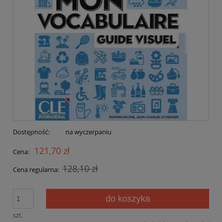
Dostępność:
na wyczerpaniu
121,70 zł
Cena:
128,10 zł
Cena regularna:
do koszyka
szt.