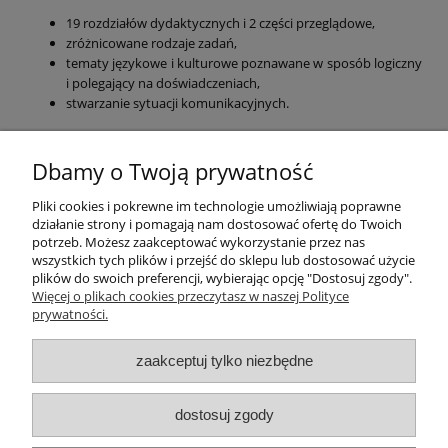
19 rozdziałów dydaktycznych i 2 części przeglądowe,
zróżnicowane rodzaje zadań,
tematy językowe i kulturowe poznawane w sposób logiczny
i polegający na doświadczeniach,
stwarzanie sytuacji komunikacyjnych.
EAN:
9788498489033
Dbamy o Twoją prywatność
ZAJRZYJ DO ŚRODKA
Pliki cookies i pokrewne im technologie umożliwiają poprawne
działanie strony i pomagają nam dostosować ofertę do Twoich
potrzeb. Możesz zaakceptować wykorzystanie przez nas
O nas
wszystkich tych plików i przejść do sklepu lub dostosować użycie
plików do swoich preferencji, wybierając opcję "Dostosuj zgody".
Płatności i dostawa
Więcej o plikach cookies przeczytasz w naszej Polityce
prywatności.
Moje konto
zaakceptuj tylko niezbędne
dostosuj zgody
"Romanista" Internetowa Księgarnia Językowa 2025