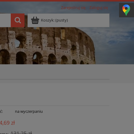
Zarejestruj się
Zaloguj się
Koszyk:
(pusty)
ć:
na wyczerpaniu
4,69 zł
131,25 zł