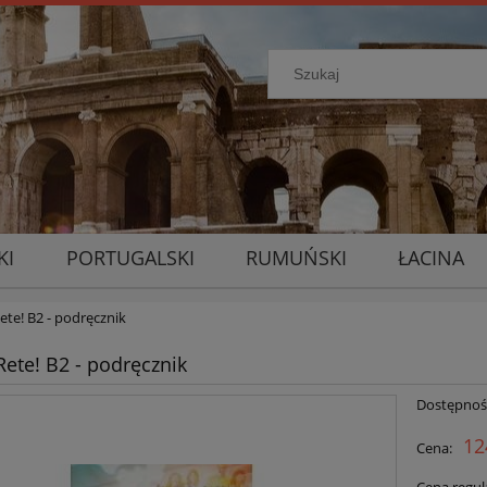
KI
PORTUGALSKI
RUMUŃSKI
ŁACINA
te! B2 - podręcznik
ete! B2 - podręcznik
Dostępnoś
12
Cena: