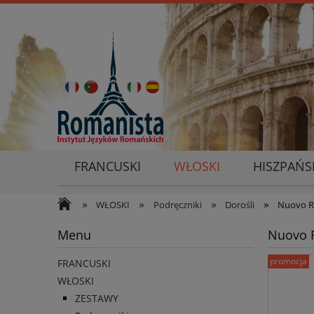
FRANCUSKI
WŁOSKI
HISZPAŃS
»
»
»
»
WŁOSKI
Podręczniki
Dorośli
Nuovo Re
Menu
Nuovo R
promocja
FRANCUSKI
WŁOSKI
ZESTAWY