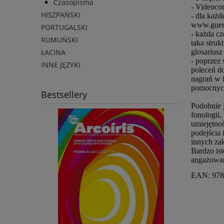
Czasopisma
- Videocor
HISZPAŃSKI
- dla każd
www.guerr
PORTUGALSKI
- każda cz
RUMUŃSKI
taka struk
ŁACINA
glosarius
- poprzez 
INNE JĘZYKI
poleceń d
nagrań w 
pomocnych
Bestsellery
Podobnie j
fonologii,
umiejętnoś
podejścia
innych zak
Bardzo is
angażowan
EAN: 978