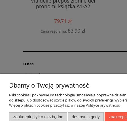
żniejszych
Via delle preposizioni e dei
temps
pronomi książka A1-A2
N
79,71 zł
Cena
 zł
83,90 zł
Cena regularna:
O nas
Kim jesteśmy?
Kontakt
Dbamy o Twoją prywatność
RODO obowiązek informacyjny
Pliki cookies i pokrewne im technologie umożliwiają poprawne działa
Blog
do sklepu lub dostosować użycie plików do swoich preferencji, wybiera
Regulamin
Więcej o plikach cookies przeczytasz w naszej Polityce prywatności.
zaakceptuj tylko niezbędne
dostosuj zgody
zaakceptu