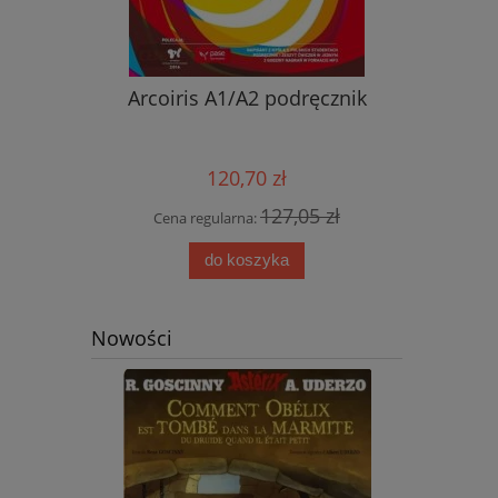
nik ucznia
Arcoiris A1/A2 podręcznik
Nowy ję
przyjemn
aud
120,70 zł
0 zł
127,05 zł
Cena regularna:
Cena
do koszyka
Nowości