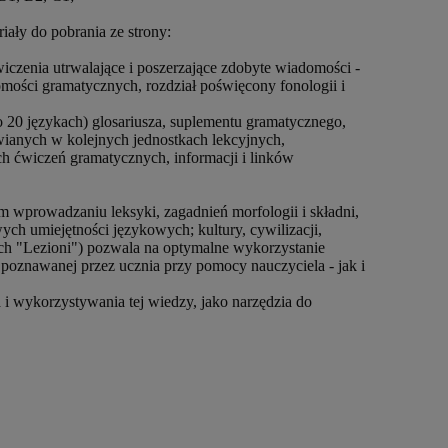
ały do pobrania ze strony:
ćwiczenia utrwalające i poszerzające zdobyte wiadomości -
omości gramatycznych, rozdział poświęcony fonologii i
o 20 językach) glosariusza, suplementu gramatycznego,
ianych w kolejnych jednostkach lekcyjnych,
h ćwiczeń gramatycznych, informacji i linków
m wprowadzaniu leksyki, zagadnień morfologii i składni,
ych umiejętności językowych; kultury, cywilizacji,
h "Lezioni") pozwala na optymalne wykorzystanie
poznawanej przez ucznia przy pomocy nauczyciela - jak i
 i wykorzystywania tej wiedzy, jako narzędzia do