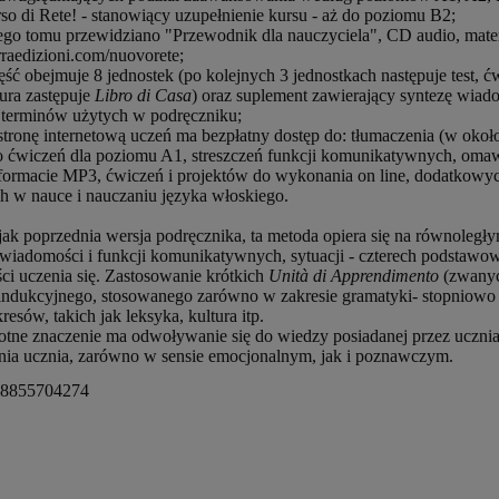
so di Rete! - stanowiący uzupełnienie kursu - aż do poziomu B2;
ego tomu przewidziano "Przewodnik dla nauczyciela", CD audio, materi
aedizioni.com/nuovorete;
ęść obejmuje 8 jednostek (po kolejnych 3 jednostkach następuje test, 
tura zastępuje
Libro di Casa
) oraz suplement zawierający syntezę wiad
z terminów użytych w podręczniku;
stronę internetową uczeń ma bezpłatny dostęp do: tłumaczenia (w okoł
o ćwiczeń dla poziomu A1, streszczeń funkcji komunikatywnych, omaw
formacie MP3, ćwiczeń i projektów do wykonania on line, dodatkowyc
 w nauce i nauczaniu języka włoskiego.
ak poprzednia wersja podręcznika, ta metoda opiera się na równoległy
 wiadomości i funkcji komunikatywnych, sytuacji - czterech podstawow
ci uczenia się. Zastosowanie krótkich
Unità di Apprendimento
(zwanyc
 indukcyjnego, stosowanego zarówno w zakresie gramatyki- stopniowo 
resów, takich jak leksyka, kultura itp.
totne znaczenie ma odwoływanie się do wiedzy posiadanej przez ucznia
ia ucznia, zarówno w sensie emocjonalnym, jak i poznawczym.
8855704274