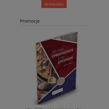
do koszyka
Promocje
La Gra