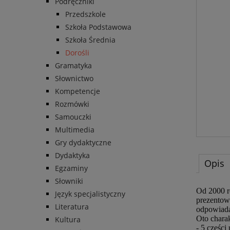
Podręczniki
Przedszkole
Szkoła Podstawowa
Szkoła Średnia
Dorośli
Gramatyka
Słownictwo
Kompetencje
Rozmówki
Samouczki
Multimedia
Gry dydaktyczne
Dydaktyka
Opis
Egzaminy
Słowniki
Od 2000 ro
Język specjalistyczny
prezentowa
Literatura
odpowiada
Oto chara
Kultura
- 5 częśc