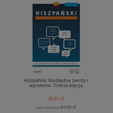
Hiszpański Niezbędne zwroty i
Włoski. R
iczeniami
wyrażenia. Trzecia edycja
tematyc
39,81 zł
41,90 zł
Cena regularna:
Cen
 zł