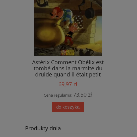
ings
Astérix Comment Obélix est
tombé dans la marmite du
druide quand il était petit
69,97 zł
 zł
73,50 zł
Cena regularna:
do koszyka
Produkty dnia