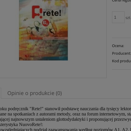
Cena regul
szt
Ocena:
Producent
Kod produ
Opinie o produkcie (0)
ku podręcznik "Rete!" stanowił podstawę nauczania dla tysięcy lektor
ne na spotkaniach z autorami metody, oraz na forum internetowym, sta
jącej najnowszym ustaleniom glottodydaktyki i proponującej przezwyc
kterystyka NuovoRete!:
i uwzględniających podział zaawansowania według poziomów A1, A2, 