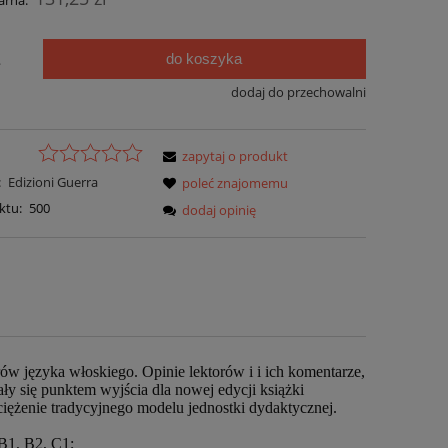
arna:
do koszyka
.
dodaj do przechowalni
zapytaj o produkt
:
Edizioni Guerra
poleć znajomemu
ktu:
500
dodaj opinię
ów języka włoskiego. Opinie lektorów i i ich komentarze,
ły się punktem wyjścia dla nowej edycji książki
iężenie tradycyjnego modelu jednostki dydaktycznej.
B1, B2, C1;