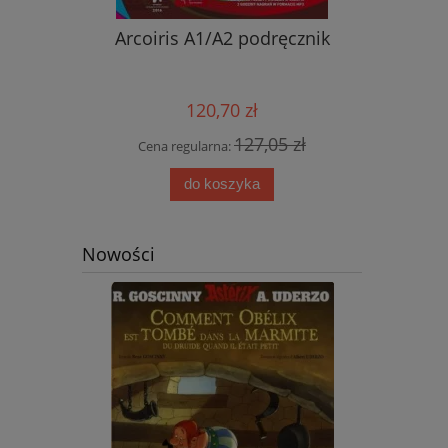
nik ucznia
Arcoiris A1/A2 podręcznik
Nowy ję
przyjemn
aud
120,70 zł
0 zł
127,05 zł
Cena regularna:
Cena
do koszyka
Nowości