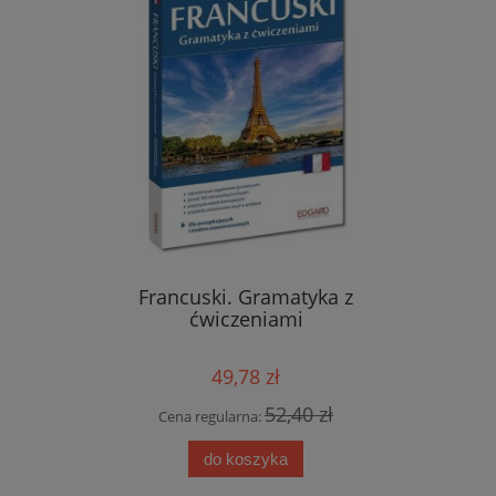
roty i
Francuski. Gramatyka z
Hiszp
edycja
ćwiczeniami
leksyka
49,78 zł
 zł
52,40 zł
Cena regularna:
Cen
do koszyka