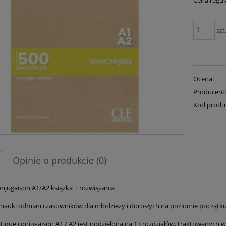
Cena regul
szt
Ocena:
Producent
Kod produ
Opinie o produkcie (0)
onjugaison A1/A2 książka + rozwiązania
 nauki odmian czasowników dla młodzieży i dorosłych na poziomie początk
atique conjugaison A1 / A2 jest podzielona na 13 rozdziałów, traktowanych