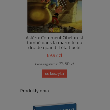
ings
Astérix Comment Obélix est
tombé dans la marmite du
druide quand il était petit
69,97 zł
 zł
73,50 zł
Cena regularna:
do koszyka
Produkty dnia