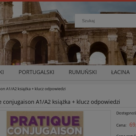
KI
PORTUGALSKI
RUMUŃSKI
ŁACINA
son A1/A2 książka + klucz odpowiedzi
e conjugaison A1/A2 książka + klucz odpowiedzi
Dostępnoś
69
Cena: