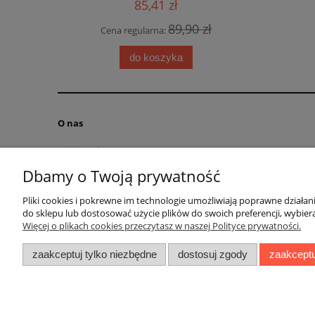
85,41 zł
89,90 zł
Cena regularna:
Cena
 zł
do koszyka
O nas
Kim jesteśmy?
Kontakt
Dbamy o Twoją prywatność
RODO obowiązek informacyjny
Pliki cookies i pokrewne im technologie umożliwiają poprawne działa
Blog
do sklepu lub dostosować użycie plików do swoich preferencji, wybiera
Regulamin
Więcej o plikach cookies przeczytasz w naszej Polityce prywatności.
zaakceptuj tylko niezbędne
dostosuj zgody
zaakceptu
Ul. Bolesł