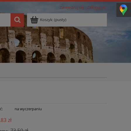
Zarejestruj się
Zaloguj się
Koszyk:
(pusty)
ć:
na wyczerpaniu
,83 zł
73,50 zł