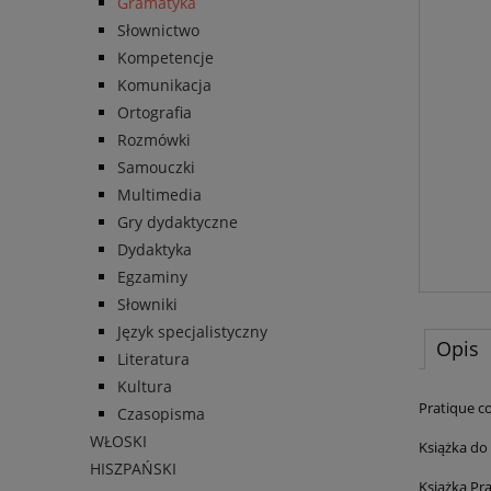
Gramatyka
Słownictwo
Kompetencje
Komunikacja
Ortografia
Rozmówki
Samouczki
Multimedia
Gry dydaktyczne
Dydaktyka
Egzaminy
Słowniki
Język specjalistyczny
Opis
Literatura
Kultura
Pratique c
Czasopisma
WŁOSKI
Książka do
HISZPAŃSKI
Książka Pr