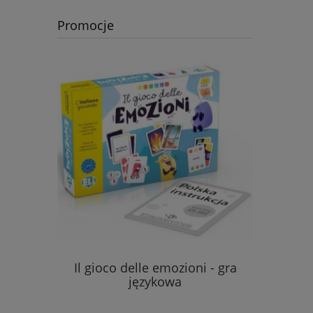
Promocje
Il gioco delle emozioni - gra
Quartier d
a Festa
językowa
+ on