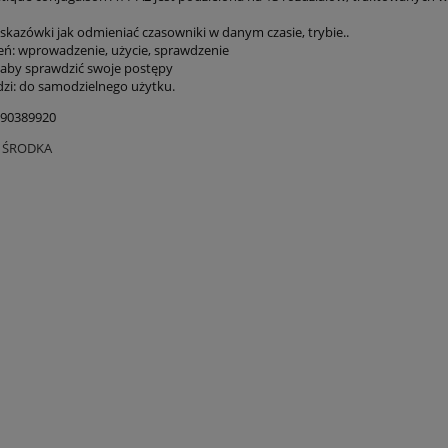
wskazówki jak odmieniać czasowniki w danym czasie, trybie..
zeń: wprowadzenie, użycie, sprawdzenie
: aby sprawdzić swoje postępy
zi: do samodzielnego użytku.
090389920
O ŚRODKA