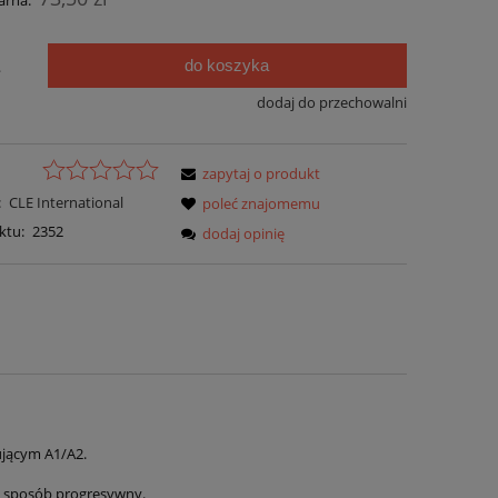
arna:
do koszyka
.
dodaj do przechowalni
zapytaj o produkt
:
CLE International
poleć znajomemu
ktu:
2352
dodaj opinię
ującym A1/A2.
 w sposób progresywny.