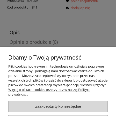
Producent:
EDELSA
poleć znajomemu
Kod produktu:
841
dodaj opinię
Opis
Opinie o produkcie (0)
Dbamy o Twoją prywatność
EAN: 9788477117964
Pliki cookies i pokrewne im technologie umożliwiają poprawne
działanie strony i pomagają nam dostosować ofertę do Twoich
potrzeb. Możesz zaakceptować wykorzystanie przez nas
O nas
wszystkich tych plików i przejść do sklepu lub dostosować użycie
plików do swoich preferencji, wybierając opcję "Dostosuj zgody".
Płatności i dostawa
Więcej o plikach cookies przeczytasz w naszej Polityce
prywatności.
Moje konto
zaakceptuj tylko niezbędne