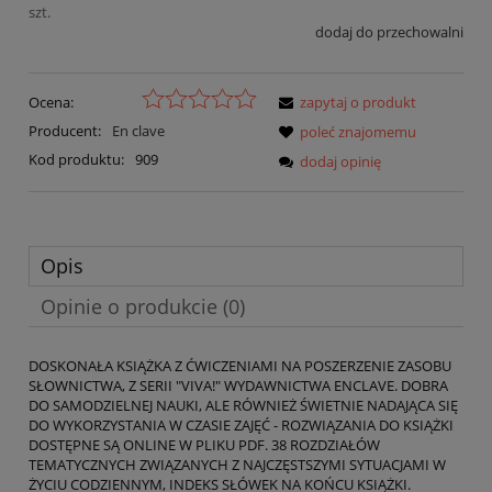
szt.
dodaj do przechowalni
Ocena:
zapytaj o produkt
Producent:
En clave
poleć znajomemu
Kod produktu:
909
dodaj opinię
Opis
Opinie o produkcie (0)
DOSKONAŁA KSIĄŻKA Z ĆWICZENIAMI NA POSZERZENIE ZASOBU
SŁOWNICTWA, Z SERII "VIVA!" WYDAWNICTWA ENCLAVE. DOBRA
DO SAMODZIELNEJ NAUKI, ALE RÓWNIEŻ ŚWIETNIE NADAJĄCA SIĘ
DO WYKORZYSTANIA W CZASIE ZAJĘĆ - ROZWIĄZANIA DO KSIĄŻKI
DOSTĘPNE SĄ ONLINE W PLIKU PDF. 38 ROZDZIAŁÓW
TEMATYCZNYCH ZWIĄZANYCH Z NAJCZĘSTSZYMI SYTUACJAMI W
ŻYCIU CODZIENNYM, INDEKS SŁÓWEK NA KOŃCU KSIĄŻKI.