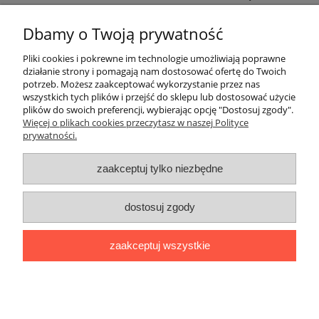
POZIOM PODSTAWOWY - A1-A2.
Dbamy o Twoją prywatność
EAN: 9788496942028
Pliki cookies i pokrewne im technologie umożliwiają poprawne
działanie strony i pomagają nam dostosować ofertę do Twoich
potrzeb. Możesz zaakceptować wykorzystanie przez nas
O nas
wszystkich tych plików i przejść do sklepu lub dostosować użycie
plików do swoich preferencji, wybierając opcję "Dostosuj zgody".
Płatności i dostawa
Więcej o plikach cookies przeczytasz w naszej Polityce
prywatności.
Moje konto
zaakceptuj tylko niezbędne
dostosuj zgody
"Romanista" Internetowa Księgarnia Językowa 2025
Wszystko, czego potrzebujesz do nauki języków romańskich
zaakceptuj wszystkie
Ul. Bolesława Limanowskiego 102 lok. 45, 91-042 Łódź |
+48 730
424 186
|
biuro@romanista.edu.pl
pokaż pełną wersję strony
;