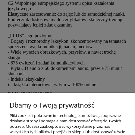
C2 Wspólnego europejskiego systemu opisu kształcenia
językowego.
Elastyczne zastosowanie: do zajęć lub do samodzielnej nauki.
Podręcznik dostosowany do certyfikatów: skuteczny trening
pozwalający lepiej zdać egzaminy.
„PLUS” tego poziomu:
- Bogaty i różnorodny leksykon, skoncentrowany na tematach
społeczeństwa, komunikacji, badań, mediów ...
- Wiele wyrażeń obrazkowych, przysłów, a nawet trochę
slangu
- 675 ćwiczeń i zadań komunikacyjnych
- Płyta CD audio z 60 dokumentami audio, prawie 75 minut
słuchania
- Indeks leksykalny
i... książka internetowa, w tym w 100% online!
EAN: 9782090384536
Dbamy o Twoją prywatność
ZAJRZYJ DO ŚRODKA
Pliki cookies i pokrewne im technologie umożliwiają poprawne
działanie strony i pomagają nam dostosować ofertę do Twoich
potrzeb. Możesz zaakceptować wykorzystanie przez nas
O nas
wszystkich tych plików i przejść do sklepu lub dostosować użycie