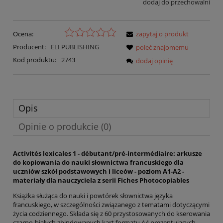
dodaj do przechowalni
Ocena:
zapytaj o produkt
Producent:
ELI PUBLISHING
poleć znajomemu
Kod produktu:
2743
dodaj opinię
Opis
Opinie o produkcie (0)
Activités lexicales 1 - débutant/pré-intermédiaire: arkusze
do kopiowania do nauki słownictwa francuskiego dla
uczniów szkół podstawowych i liceów - poziom A1-A2 -
materiały dla nauczyciela z serii Fiches Photocopiables
Książka służąca do nauki i powtórek słownictwa języka
francuskiego, w szczególności związanego z tematami dotyczącymi
życia codziennego. Składa się z 60 przystosowanych do kserowania
czarno-białych zbindowanych kart formatu A4 prezentujących