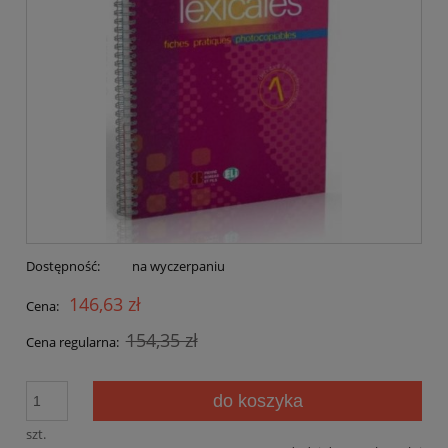
Dostępność:
na wyczerpaniu
146,63 zł
Cena:
154,35 zł
Cena regularna:
do koszyka
szt.