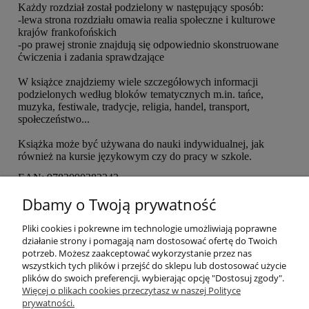
Każdy rozdział został podzielony w następujący sposób:
-lewa strona rozdziału omawia realia społeczne i kulturowe
krajów frankofońskich
-po prawej stronie znajdują się odpowiednio skonstruowane
ćwiczenia i zadania sprawdzające
W książce znajdziemy wiele szczegółowych informacji
podzielonych według bloków tematycznych m.in. tańce,
muzyka, festiwale, tradycje, religia, handel, transport,
społeczeństwo...
Książka może być używana do nauki indywidualnej, jak
również na kursie językowym czy do pracy w szkole.
EAN: 9782090382242
Dbamy o Twoją prywatność
ZAJRZYJ DO ŚRODKA
Pliki cookies i pokrewne im technologie umożliwiają poprawne
działanie strony i pomagają nam dostosować ofertę do Twoich
potrzeb. Możesz zaakceptować wykorzystanie przez nas
O nas
wszystkich tych plików i przejść do sklepu lub dostosować użycie
plików do swoich preferencji, wybierając opcję "Dostosuj zgody".
Płatności i dostawa
Więcej o plikach cookies przeczytasz w naszej Polityce
prywatności.