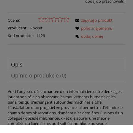
dodaj do przechowalni
Ocena:
zapytaj o produkt
Producent:
Pocket
poleć znajomemu
Kod produktu:
1128
dodaj opinię
Opis
Opinie o produkcie (0)
Voici l'odyssée désenchantée d'un informaticien entre deux âges,
jouant son rôle en observant les mouvements humains et les
banalités qui s'échangent autour des machines à café.
L'installation d'un progiciel en province lui permettra d'étendre le
champ de ses observations, d'anéantir les dernières illusions d'un
collègue - obsédé malchanceux - et d'élaborer une théorie
complète du libéralisme, qu'il soit économique ou sexuel.