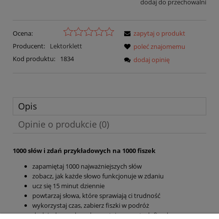
dodaj do przechowalni
Ocena:
zapytaj o produkt
Producent:
Lektorklett
poleć znajomemu
Kod produktu:
1834
dodaj opinię
Opis
Opinie o produkcie (0)
1000 słów i zdań przykładowych na 1000 fiszek
zapamiętaj 1000 najważniejszych słów
zobacz, jak każde słowo funkcjonuje w zdaniu
ucz się 15 minut dziennie
powtarzaj słowa, które sprawiają ci trudność
wykorzystaj czas, zabierz fiszki w podróż
dodaj własne słowa korzystając z pustych fiszek