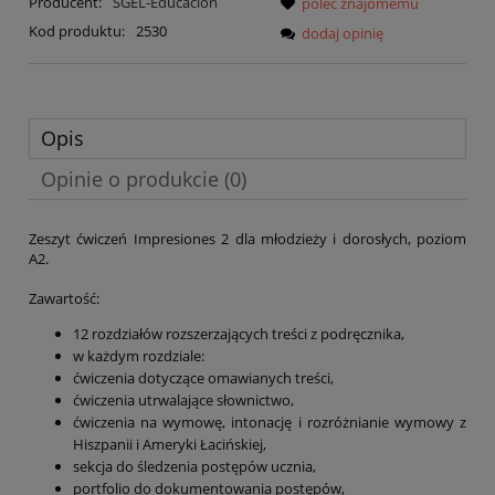
Producent:
SGEL-Educacion
poleć znajomemu
Kod produktu:
2530
dodaj opinię
Opis
Opinie o produkcie (0)
Zeszyt ćwiczeń Impresiones 2 dla młodzieży i dorosłych, poziom
A2.
Zawartość:
12 rozdziałów rozszerzających treści z podręcznika,
w każdym rozdziale:
ćwiczenia dotyczące omawianych treści,
ćwiczenia utrwalające słownictwo,
ćwiczenia na wymowę, intonację i rozróżnianie wymowy z
Hiszpanii i Ameryki Łacińskiej,
sekcja do śledzenia postępów ucznia,
portfolio do dokumentowania postępów,