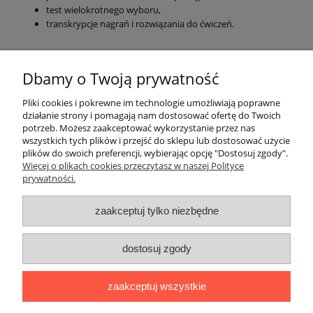
test wielokrotnego wyboru,
transkrypcje nagrań i rozwiązania do ćwiczeń.
Wersja drukowana zawiera bezpłatną roczną licencję cyfrową
(sprzedawaną także osobno). W strefie pobierania na stronie
SGEL
Dbamy o Twoją prywatność
dostępne są pliki audio.
Pliki cookies i pokrewne im technologie umożliwiają poprawne
działanie strony i pomagają nam dostosować ofertę do Twoich
potrzeb. Możesz zaakceptować wykorzystanie przez nas
O nas
wszystkich tych plików i przejść do sklepu lub dostosować użycie
plików do swoich preferencji, wybierając opcję "Dostosuj zgody".
Płatności i dostawa
Więcej o plikach cookies przeczytasz w naszej Polityce
prywatności.
Moje konto
zaakceptuj tylko niezbędne
dostosuj zgody
"Romanista" Internetowa Księgarnia Językowa 2025
Wszystko, czego potrzebujesz do nauki języków romańskich
zaakceptuj wszystkie
Ul. Bolesława Limanowskiego 102 lok. 45, 91-042 Łódź |
+48 730
424 186
|
biuro@romanista.edu.pl