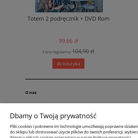
Totem 2 podręcznik + DVD Rom
Gente j
o 3 -
zenia
99,66 zł
104,90 zł
Cena regularna:
Cen
5 zł
do koszyka
O nas
Kim jesteśmy?
Kontakt
Dbamy o Twoją prywatność
RODO obowiązek informacyjny
Pliki cookies i pokrewne im technologie umożliwiają poprawne działa
Blog
do sklepu lub dostosować użycie plików do swoich preferencji, wybiera
Regulamin
Więcej o plikach cookies przeczytasz w naszej Polityce prywatności.