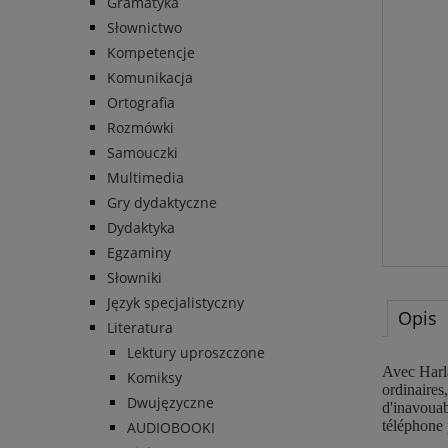
Gramatyka
Słownictwo
Kompetencje
Komunikacja
Ortografia
Rozmówki
Samouczki
Multimedia
Gry dydaktyczne
Dydaktyka
Egzaminy
Słowniki
Język specjalistyczny
Opis
Literatura
Lektury uproszczone
Avec Harla
Komiksy
ordinaires
Dwujęzyczne
d'inavouab
téléphone 
AUDIOBOOKI