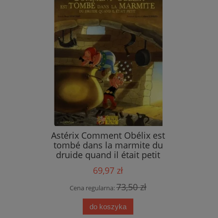
ings
Astérix Comment Obélix est
tombé dans la marmite du
druide quand il était petit
69,97 zł
 zł
73,50 zł
Cena regularna:
do koszyka