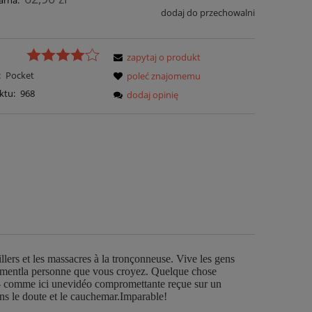
arna:
dodaj do przechowalni
zapytaj o produkt
:
Pocket
poleć znajomemu
ktu:
968
dodaj opinię
illers et les massacres à la tronçonneuse. Vive les gens
orcémentla personne que vous croyez. Quelque chose
e - comme ici unevidéo compromettante reçue sur un
ans le doute et le cauchemar.Imparable!