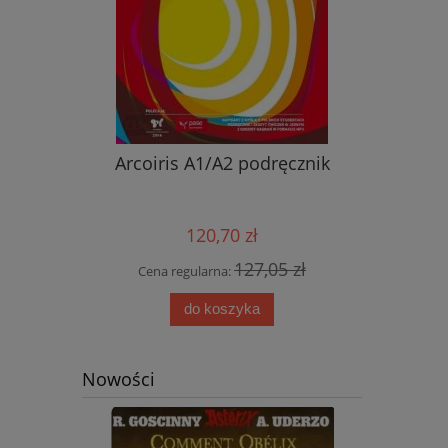
nik ucznia
Arcoiris A1/A2 podręcznik
Nowy ję
przyjemn
aud
120,70 zł
0 zł
127,05 zł
Cena regularna:
Cena
do koszyka
Nowości