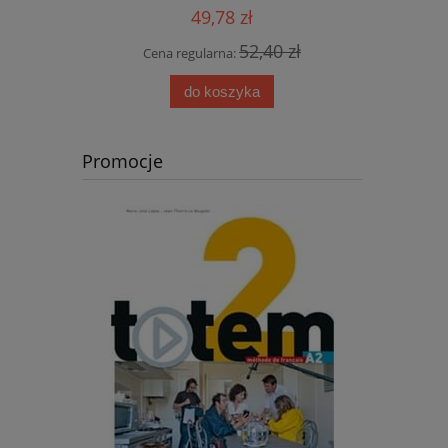
49,78 zł
 zł
52,40 zł
Cena regularna:
Cen
do koszyka
Promocje