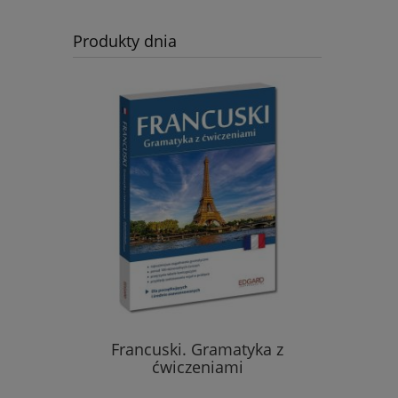
Produkty dnia
eksykalno-
Francuski. Gramatyka z
Hiszpańs
danie 2)
ćwiczeniami
wyraże