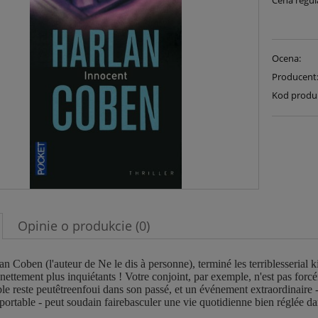
Cena regul
Ocena:
Producent
Kod produ
Opinie o produkcie (0)
n Coben (l'auteur de Ne le dis à personne), terminé les terriblesserial k
,nettement plus inquiétants ! Votre conjoint, par exemple, n'est pas f
le reste peutêtreenfoui dans son passé, et un événement extraordinair
portable - peut soudain fairebasculer une vie quotidienne bien réglée d