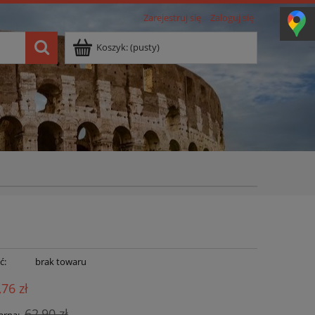
Zarejestruj się
Zaloguj się
Koszyk:
(pusty)
ć:
brak towaru
,76 zł
62,90 zł