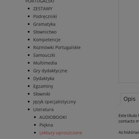
PORTUGALSKI
ZESTAWY
Podręczniki
Gramatyka
Słownictwo
Kompetencje
Rozmówki Portugalskie
Samouczki
Multimedia
Gry dydaktyczne
Dydaktyka
Egzaminy
Słowniki
Opis
Język specjalistyczny
Literatura
Este título
AUDIOBOOKI
contacto ma
Piękna
As históri
Lektury uproszczone