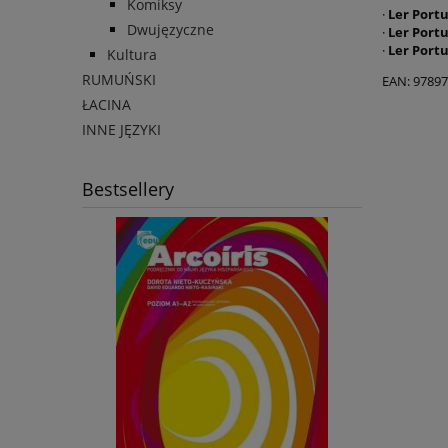
Komiksy
·
Ler Port
Dwujęzyczne
·
Ler Port
·
Ler Port
Kultura
RUMUŃSKI
EAN: 9789
ŁACINA
INNE JĘZYKI
Bestsellery