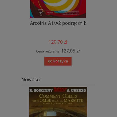
nik ucznia
Arcoiris A1/A2 podręcznik
Nowy ję
przyjemn
aud
120,70 zł
0 zł
127,05 zł
Cena regularna:
Cena
do koszyka
Nowości