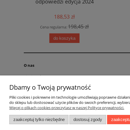
Słownik t
odpowiedzi edycja 2024
włosko-
188,53 zł
5 zł
198,45 zł
Cena regularna:
Cena
do koszyka
O nas
Kim jesteśmy?
Kontakt
Dbamy o Twoją prywatność
RODO obowiązek informacyjny
Pliki cookies i pokrewne im technologie umożliwiają poprawne działa
Blog
do sklepu lub dostosować użycie plików do swoich preferencji, wybiera
Regulamin
Więcej o plikach cookies przeczytasz w naszej Polityce prywatności.
zaakceptuj tylko niezbędne
dostosuj zgody
zaakceptu