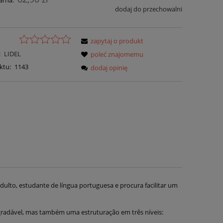
arna:
dodaj do przechowalni
zapytaj o produkt
:
LIDEL
poleć znajomemu
ktu:
1143
dodaj opinię
dulto, estudante de língua portuguesa e procura facilitar um
 agradável, mas também uma estruturação em três níveis: