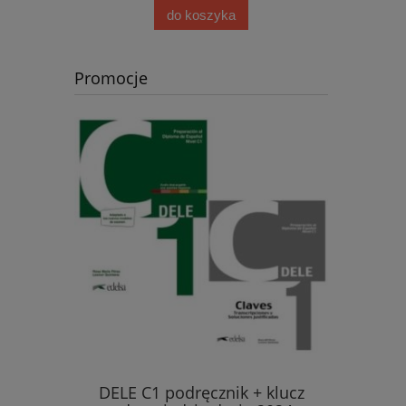
do koszyka
Promocje
ęcznik
DELE C1 podręcznik + klucz