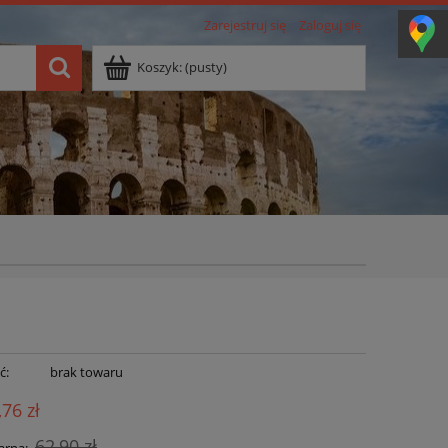
Zarejestruj się
Zaloguj się
Koszyk:
(pusty)
ć:
brak towaru
,76 zł
62,90 zł