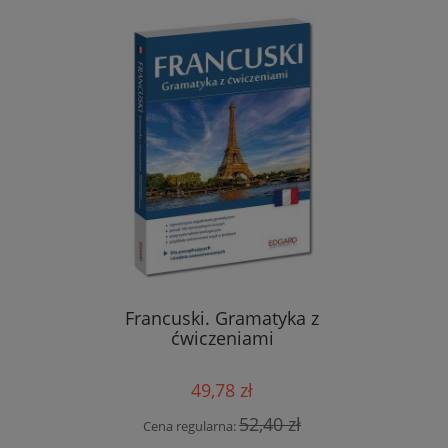
zwroty i
Francuski. Gramatyka z
Hiszp
edycja
ćwiczeniami
leksyka
49,78 zł
 zł
52,40 zł
Cena regularna:
Cen