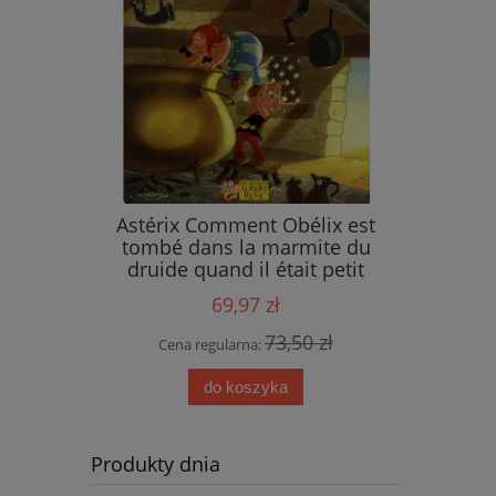
ings
Astérix Comment Obélix est
tombé dans la marmite du
druide quand il était petit
69,97 zł
 zł
73,50 zł
Cena regularna:
do koszyka
Produkty dnia