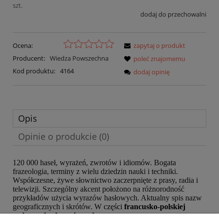
szt.
dodaj do przechowalni
Ocena:
zapytaj o produkt
Producent:
Wiedza Powszechna
poleć znajomemu
Kod produktu:
4164
dodaj opinię
Opis
Opinie o produkcie (0)
120 000 haseł, wyrażeń, zwrotów i idiomów. Bogata
frazeologia, terminy z wielu dziedzin nauki i techniki.
Współczesne, żywe słownictwo zaczerpnięte z prasy, radia i
telewizji. Szczególny akcent położono na różnorodność
przykładów użycia wyrazów hasłowych. Aktualny spis nazw
geograficznych i skrótów. W
części
francusko-polskiej
wybrane hasła mają podaną wymowę.