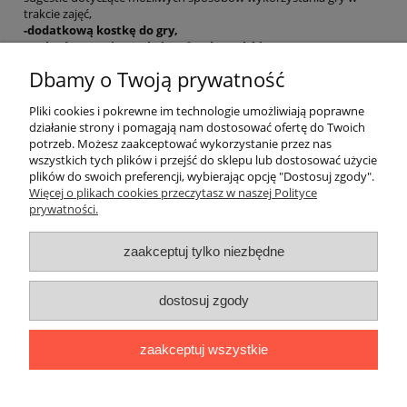
trakcie zajęć,
-dodatkową kostkę do gry,
-rozbudowaną instrukcję w języku polskim.
Dbamy o Twoją prywatność
EAN: 9788853611796
Pliki cookies i pokrewne im technologie umożliwiają poprawne
działanie strony i pomagają nam dostosować ofertę do Twoich
potrzeb. Możesz zaakceptować wykorzystanie przez nas
O nas
wszystkich tych plików i przejść do sklepu lub dostosować użycie
plików do swoich preferencji, wybierając opcję "Dostosuj zgody".
Płatności i dostawa
Więcej o plikach cookies przeczytasz w naszej Polityce
prywatności.
Moje konto
zaakceptuj tylko niezbędne
dostosuj zgody
"Romanista" Internetowa Księgarnia Językowa 2025
Wszystko, czego potrzebujesz do nauki języków romańskich
zaakceptuj wszystkie
Ul. Bolesława Limanowskiego 102 lok. 45, 91-042 Łódź |
+48 730
424 186
|
biuro@romanista.edu.pl
pokaż pełną wersję strony