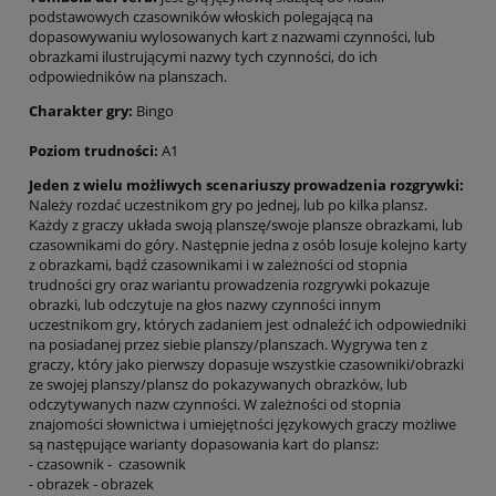
podstawowych czasowników włoskich polegającą na
dopasowywaniu wylosowanych kart z nazwami czynności, lub
obrazkami ilustrującymi nazwy tych czynności, do ich
odpowiedników na planszach.
Charakter gry:
Bingo
Poziom trudności:
A1
Jeden z wielu możliwych scenariuszy prowadzenia rozgrywki:
Należy rozdać uczestnikom gry po jednej, lub po kilka plansz.
Każdy z graczy układa swoją planszę/swoje plansze obrazkami, lub
czasownikami do góry. Następnie jedna z osób losuje kolejno karty
z obrazkami, bądź czasownikami i w zależności od stopnia
trudności gry oraz wariantu prowadzenia rozgrywki pokazuje
obrazki, lub odczytuje na głos nazwy czynności innym
uczestnikom gry, których zadaniem jest odnaleźć ich odpowiedniki
na posiadanej przez siebie planszy/planszach. Wygrywa ten z
graczy, który jako pierwszy dopasuje wszystkie czasowniki/obrazki
ze swojej planszy/plansz do pokazywanych obrazków, lub
odczytywanych nazw czynności. W zależności od stopnia
znajomości słownictwa i umiejętności językowych graczy możliwe
są następujące warianty dopasowania kart do plansz:
- czasownik - czasownik
- obrazek - obrazek