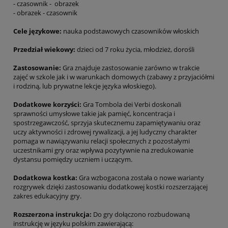
- czasownik - obrazek
- obrazek - czasownik
Cele językowe:
nauka podstawowych czasowników włoskich
Przedział wiekowy:
dzieci od 7 roku życia, młodzież, dorośli
Zastosowanie:
Gra znajduje zastosowanie zarówno w trakcie
zajęć w szkole jak i w warunkach domowych (zabawy z przyjaciółmi
i rodziną, lub prywatne lekcje języka włoskiego).
Dodatkowe korzyści:
Gra Tombola dei Verbi doskonali
sprawności umysłowe takie jak pamięć, koncentracja i
spostrzegawczość, sprzyja skutecznemu zapamiętywaniu oraz
uczy aktywności i zdrowej rywalizacji, a jej ludyczny charakter
pomaga w nawiązywaniu relacji społecznych z pozostałymi
uczestnikami gry oraz wpływa pozytywnie na zredukowanie
dystansu pomiędzy uczniem i uczącym.
Dodatkowa kostka:
Gra wzbogacona została o nowe warianty
rozgrywek dzięki zastosowaniu dodatkowej kostki rozszerzającej
zakres edukacyjny gry.
Rozszerzona instrukcja:
Do gry dołączono rozbudowaną
instrukcję w języku polskim zawierającą: