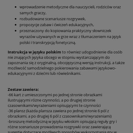
wprowadzenie metodyczne dla nauczycieli, rodziców oraz
samych graczy,
rozbudowane scenariusze rozgrywek,
propozycje zabaw i ćwiczeń edukacyjnych,
przeznaczony do kopiowania praktyczny słowniczek
wyrazów używanych w grze wraz z tłumaczeniem na język
polski i transkrypcją fonetyczną.
Instrukcja w języku polskim
to również udogodnienie dla osób
nie znających języka obcego w stopniu wystarczającym do
zapoznania się z oryginalną, obcojęzyczną wersją instrukcji, a także
możliwość samodzielnego pokierowania zabawami językowo-
edukacyjnymi z dziećmi lub rówieśnikami.
Zestaw zawiera:
-66 kart z umieszczonymi po jednej stronie obrazkami
ilustrującymi różne czynności, a po drugiej stronie
czasownikami/wyrażeniami opisującymi te czynności
-36 plansz (każda plansza zawiera po jednej stronie 6 pól z
obrazkami, a po drugiej 6 pól z czasownikami/wyrażeniami)
-broszurę metodyczną w języku włoskim opisującą reguły gry i
różne scenariusze prowadzenia rozgrywki oraz zawierającą
sugestie dotyczące możliwych sposobów wykorzystania gry w