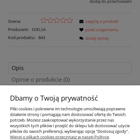
dodaj do przechowalni
Ocena:
zapytaj o produkt
Producent:
EDELSA
poleć znajomemu
Kod produktu:
843
dodaj opinię
Opis
Opinie o produkcie (0)
Dbamy o Twoją prywatność
EAN: 9788477110965
Pliki cookies i pokrewne im technologie umożliwiają poprawne
działanie strony i pomagają nam dostosować ofertę do Twoich
potrzeb. Możesz zaakceptować wykorzystanie przez nas
O nas
wszystkich tych plików i przejść do sklepu lub dostosować użycie
plików do swoich preferencji, wybierając opcję "Dostosuj zgody".
Płatności i dostawa
Więcej o plikach cookies przeczytasz w naszej Polityce