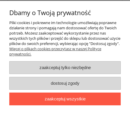
Dbamy o Twoją prywatność
«
1
...
6
7
8
9
10
»
Pliki cookies i pokrewne im technologie umożliwiają poprawne
działanie strony i pomagają nam dostosować ofertę do Twoich
potrzeb. Możesz zaakceptować wykorzystanie przez nas
O nas
wszystkich tych plików i przejść do sklepu lub dostosować użycie
plików do swoich preferencji, wybierając opcję "Dostosuj zgody".
Płatności i dostawa
Więcej o plikach cookies przeczytasz w naszej Polityce
prywatności.
Moje konto
zaakceptuj tylko niezbędne
dostosuj zgody
"Romanista" Internetowa Księgarnia Językowa 2025
Wszystko, czego potrzebujesz do nauki języków romańskich
zaakceptuj wszystkie
Ul. Bolesława Limanowskiego 102 lok. 45, 91-042 Łódź |
+48 730
424 186
|
biuro@romanista.edu.pl
pokaż pełną wersję strony
;
Sklep internetowy Shoper.pl