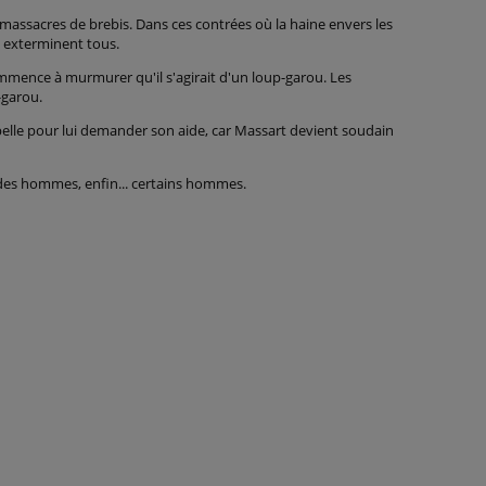
 massacres de brebis. Dans ces contrées où la haine envers les
s exterminent tous.
mmence à murmurer qu'il s'agirait d'un loup-garou. Les
-garou.
pelle pour lui demander son aide, car Massart devient soudain
e des hommes, enfin... certains hommes.