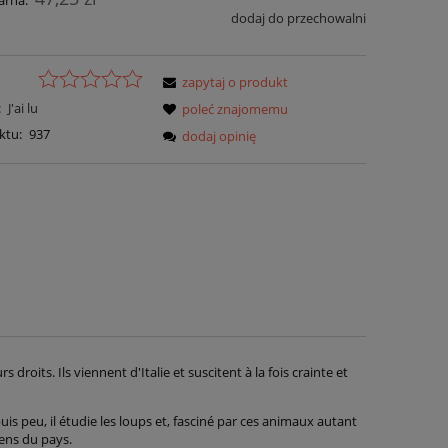
arna:
dodaj do przechowalni
zapytaj o produkt
:
J'ai lu
poleć znajomemu
ktu:
937
dodaj opinię
roits. Ils viennent d'Italie et suscitent à la fois crainte et
s peu, il étudie les loups et, fasciné par ces animaux autant
gens du pays.