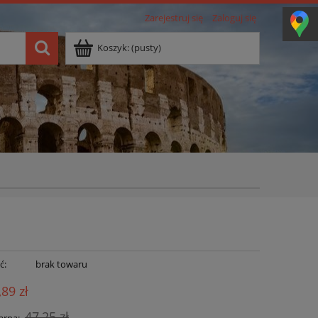
Zarejestruj się
Zaloguj się
Koszyk:
(pusty)
ć:
brak towaru
,89 zł
47,25 zł