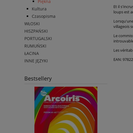
Piękna
Et il s'inc
Kultura
loups est a
Czasopisma
Lorsqu'une
WŁOSKI
villageois 
HISZPAŃSKI
Le commiss
PORTUGALSKI
introuvable
RUMUŃSKI
Les véritab
ŁACINA
EAN: 9782
INNE JĘZYKI
Bestsellery