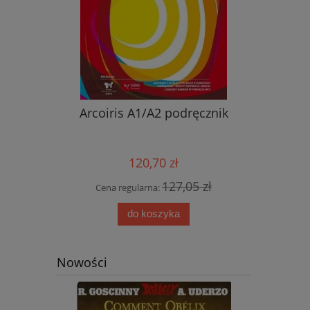
nik ucznia
Arcoiris A1/A2 podręcznik
Nowy ję
przyjemn
aud
120,70 zł
0 zł
127,05 zł
Cena regularna:
Cena
do koszyka
Nowości