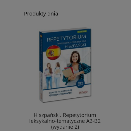
Produkty dnia
Hiszpański. Repetytorium
Hiszpańs
iczeniami
leksykalno-tematyczne A2-B2
wyraże
(wydanie 2)