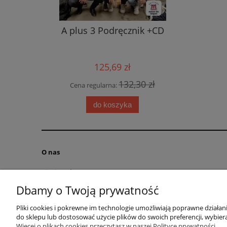
znik
A plus 3 Podręcznik +CD
L'ate
125,69 zł
0 zł
132,30 zł
Cena regularna:
Cen
do koszyka
O nas
Kim jesteśmy?
Kontakt
Dbamy o Twoją prywatność
RODO obowiązek informacyjny
Pliki cookies i pokrewne im technologie umożliwiają poprawne działa
Blog
do sklepu lub dostosować użycie plików do swoich preferencji, wybiera
Regulamin
Więcej o plikach cookies przeczytasz w naszej Polityce prywatności.