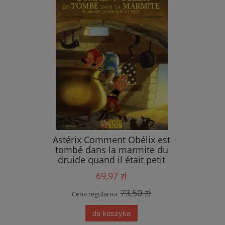
ings
Astérix Comment Obélix est
tombé dans la marmite du
druide quand il était petit
69,97 zł
 zł
73,50 zł
Cena regularna:
do koszyka