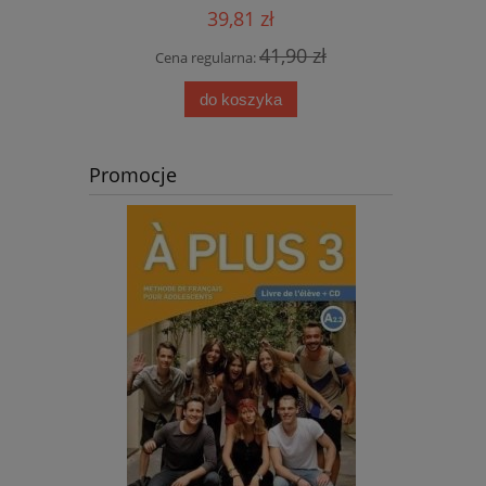
39,81 zł
41,90 zł
Cena regularna:
Cen
 zł
do koszyka
Promocje