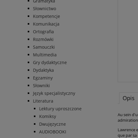
Gramatyka
Słownictwo
Kompetencje
Komunikacja
Ortografia
Rozmówki
Samouczki
Multimedia
Gry dydaktyczne
Dydaktyka
Egzaminy
Słowniki
Język specjalistyczny
Opis
Literatura
Lektury uproszczone
Au sein d'u
Komiksy
admiration
Dwujęzyczne
Lawrence es
AUDIOBOOKI
que par sa 