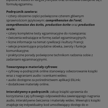
formułą egzaminu.
Podręcznik zawiera:
• cztery obszerne części poświęcone czterem głównym
sprawnościom językowym:
compréhension de l'oral,
compréhension des écrits,
production écrite
oraz
production
orale
;
• cztery kompletne testy egzaminacyjne do rozwiązania;
• ćwiczenia wdrażające w formę zadań egzaminacyjnych;
• liczne informacje na temat cywilizacji i kultury Francji;
• sekcje prezentujące przydatne słówka, zwroty i funkcje
komunikacyjne;
• praktyczne porady poświęcone technikom radzenia sobie z
zadaniami egzaminacyjnymi.
Towarzyszące materiały cyfrowe
:
• cyfrowy e-podręcznik online stanowiący odwzorowanie książki
wraz z nagraniami audio i scenkami wideo;
• audio dostępne za pośrednictwem aplikacji EliLink;
• dodatkowe materiały online.
Interaktywny e-podręcznik
: zakup książki uprawnia do
korzystania z jej cyfrowego odpowiednika zawierającego nagrania
audio, interaktywne ćwiczenia i materiały wideo. Wewnątrz książki
znajduje się indywidualny kod umożliwiający dostęp do e-