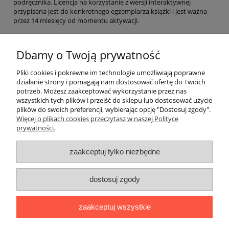
podręcznika. Licencja na korzystanie z wersji interaktywnej
przypisana jest do konkretnego egzemplarza książki i jest ważna
przez 14 miesięcy od momentu aktywacji.
EAN: 9788853633002
Dbamy o Twoją prywatność
ZAJRZYJ DO ŚRODKA
Pliki cookies i pokrewne im technologie umożliwiają poprawne
działanie strony i pomagają nam dostosować ofertę do Twoich
potrzeb. Możesz zaakceptować wykorzystanie przez nas
O nas
wszystkich tych plików i przejść do sklepu lub dostosować użycie
plików do swoich preferencji, wybierając opcję "Dostosuj zgody".
Płatności i dostawa
Więcej o plikach cookies przeczytasz w naszej Polityce
prywatności.
Moje konto
zaakceptuj tylko niezbędne
dostosuj zgody
"Romanista" Internetowa Księgarnia Językowa 2025
Wszystko, czego potrzebujesz do nauki języków romańskich
zaakceptuj wszystkie
Ul. Bolesława Limanowskiego 102 lok. 45, 91-042 Łódź |
+48 730
424 186
|
biuro@romanista.edu.pl