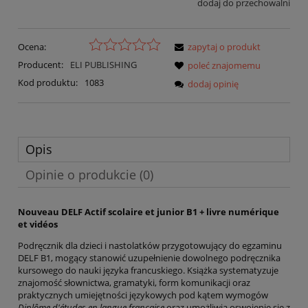
dodaj do przechowalni
Ocena:
zapytaj o produkt
Producent:
ELI PUBLISHING
poleć znajomemu
Kod produktu:
1083
dodaj opinię
Opis
Opinie o produkcie (0)
Nouveau DELF Actif scolaire et junior B1 + livre numérique
et vidéos
Podręcznik dla dzieci i nastolatków przygotowujący do egzaminu
DELF B1, mogący stanowić uzupełnienie dowolnego podręcznika
kursowego do nauki języka francuskiego. Książka systematyzuje
znajomość słownictwa, gramatyki, form komunikacji oraz
praktycznych umiejętności językowych pod kątem wymogów
Diplôme d'études en langue française
oraz umożliwia oswojenie się z