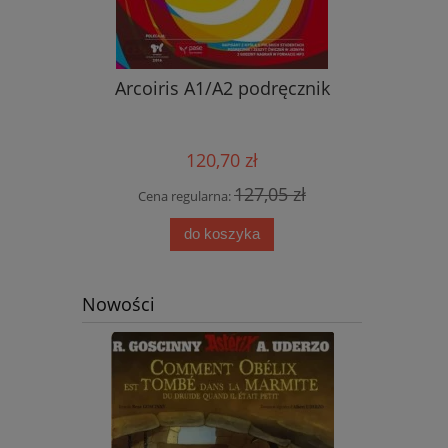
nik ucznia
Arcoiris A1/A2 podręcznik
Nowy ję
przyjemn
aud
120,70 zł
0 zł
127,05 zł
Cena regularna:
Cena
do koszyka
Nowości