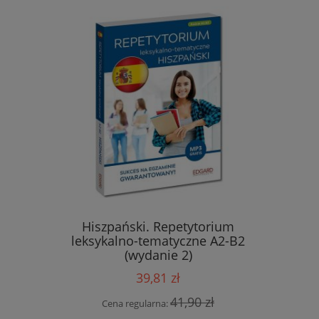
roty i
Hiszpański. Repetytorium
Włoski Gr
edycja
leksykalno-tematyczne A2-B2
(wydanie 2)
39,81 zł
 zł
41,90 zł
Cena regularna:
Cen