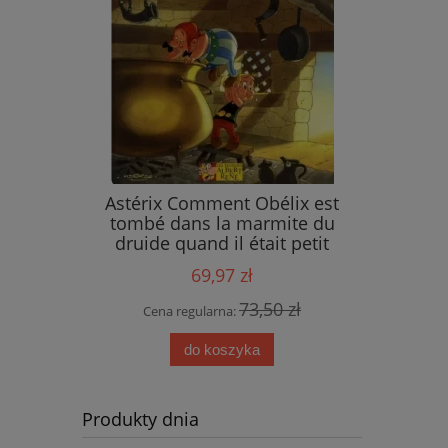
ings
Astérix Comment Obélix est
tombé dans la marmite du
druide quand il était petit
69,97 zł
 zł
73,50 zł
Cena regularna:
do koszyka
Produkty dnia