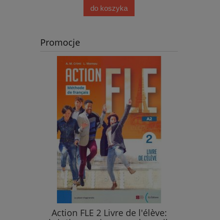
do koszyka
Promocje
.
Action FLE 2 Livre de l'élève: