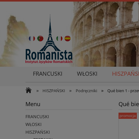
FRANCUSKI
WŁOSKI
HISZPAŃS
»
»
»
HISZPAŃSKI
Podręczniki
Qué bien 1 - prz
Menu
Qué bie
promocja
FRANCUSKI
WŁOSKI
HISZPAŃSKI