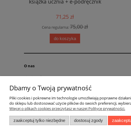
Cidades 
książka ucznia + e-podręcznik
ćwic
71,25 zł
0 zł
75,00 zł
Cena regularna:
Cena
do koszyka
O nas
Kim jesteśmy?
Kontakt
Dbamy o Twoją prywatność
RODO obowiązek informacyjny
Pliki cookies i pokrewne im technologie umożliwiają poprawne działa
Blog
do sklepu lub dostosować użycie plików do swoich preferencji, wybiera
Regulamin
Więcej o plikach cookies przeczytasz w naszej Polityce prywatności.
zaakceptuj tylko niezbędne
dostosuj zgody
zaakceptu