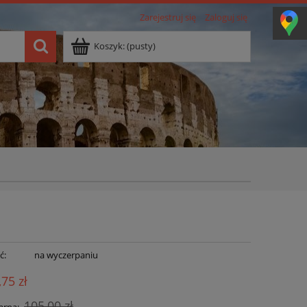
Zarejestruj się
Zaloguj się
Koszyk:
(pusty)
ć:
na wyczerpaniu
,75 zł
105,00 zł