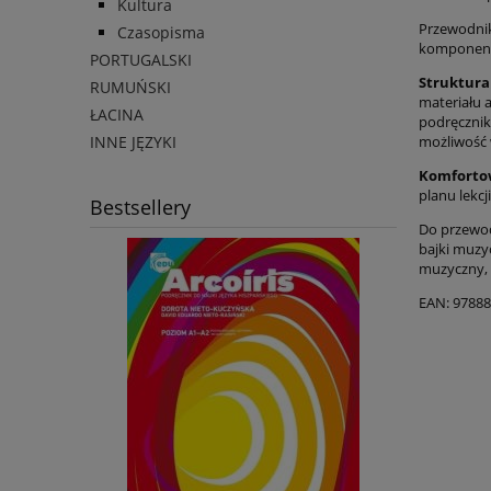
Kultura
Przewodnik
Czasopisma
komponen
PORTUGALSKI
Struktura
RUMUŃSKI
materiału 
ŁACINA
podręcznik
INNE JĘZYKI
możliwość 
Komforto
planu lekcj
Bestsellery
Do przewod
bajki muzy
muzyczny, 
EAN: 9788