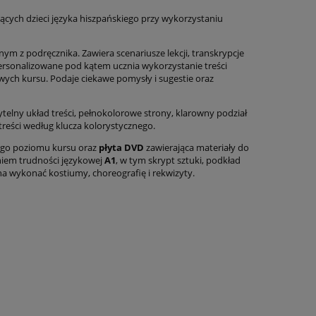
ących dzieci języka hiszpańskiego przy wykorzystaniu
ym z podręcznika. Zawiera scenariusze lekcji, transkrypcje
spersonalizowane pod kątem ucznia wykorzystanie treści
wych kursu. Podaje ciekawe pomysły i sugestie oraz
telny układ treści, pełnokolorowe strony, klarowny podział
 treści według klucza kolorystycznego.
go poziomu kursu oraz
płyta DVD
zawierająca materiały do
niem trudności językowej
A1
, w tym skrypt sztuki, podkład
a wykonać kostiumy, choreografię i rekwizyty.