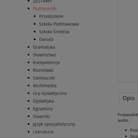
ZESTAWY
Podręczniki
Przedszkole
Szkoła Podstawowa
Szkoła Średnia
Dorośli
Gramatyka
Słownictwo
Kompetencje
Rozmówki
Samouczki
Multimedia
Gry dydaktyczne
Opis
Dydaktyka
Egzaminy
Przewodnik
Słowniki
audio.
Język specjalistyczny
Pozi
Literatura
Grup