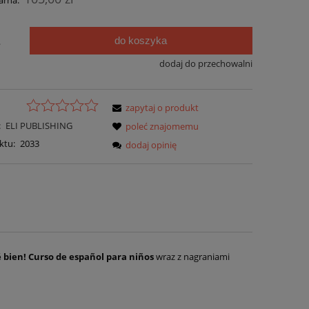
arna:
do koszyka
.
dodaj do przechowalni
zapytaj o produkt
:
ELI PUBLISHING
poleć znajomemu
ktu:
2033
dodaj opinię
 bien! Curso de español para niños
wraz z nagraniami