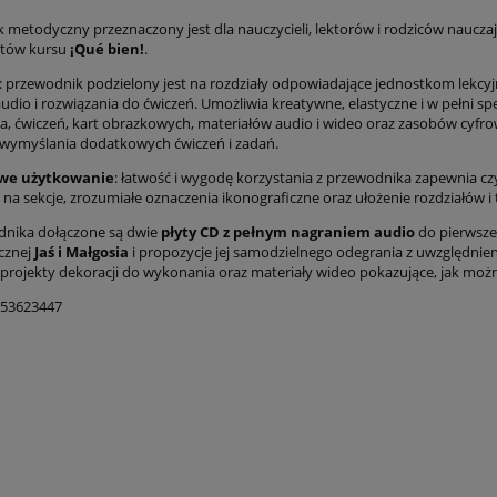
 metodyczny przeznaczony jest dla nauczycieli, lektorów i rodziców nauczaj
tów kursu
¡Qué bien!
.
: przewodnik podzielony jest na rozdziały odpowiadające jednostkom lekcyjn
audio i rozwiązania do ćwiczeń. Umożliwia kreatywne, elastyczne i w pełni 
a, ćwiczeń, kart obrazkowych, materiałów audio i wideo oraz zasobów cyfro
wymyślania dodatkowych ćwiczeń i zadań.
we użytkowanie
: łatwość i wygodę korzystania z przewodnika zapewnia czy
i na sekcje, zrozumiałe oznaczenia ikonograficzne oraz ułożenie rozdziałów i
nika dołączone są dwie
płyty CD z pełnym nagraniem audio
do pierwsze
cznej
Jaś i Małgosia
i propozycje jej samodzielnego odegrania z uwzględnie
projekty dekoracji do wykonania oraz materiały wideo pokazujące, jak możn
853623447