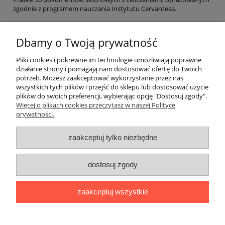
zgodnie z programem nauczania Instytutu Cervantesa.
EAN: 9788484437277
Dbamy o Twoją prywatność
ZAJRZYJ DO ŚRODKA
Pliki cookies i pokrewne im technologie umożliwiają poprawne
działanie strony i pomagają nam dostosować ofertę do Twoich
potrzeb. Możesz zaakceptować wykorzystanie przez nas
O nas
wszystkich tych plików i przejść do sklepu lub dostosować użycie
plików do swoich preferencji, wybierając opcję "Dostosuj zgody".
Płatności i dostawa
Więcej o plikach cookies przeczytasz w naszej Polityce
prywatności.
Moje konto
zaakceptuj tylko niezbędne
dostosuj zgody
"Romanista" Internetowa Księgarnia Językowa 2025
Wszystko, czego potrzebujesz do nauki języków romańskich
zaakceptuj wszystkie
Ul. Bolesława Limanowskiego 102 lok. 45, 91-042 Łódź |
+48 730
424 186
|
biuro@romanista.edu.pl
pokaż pełną wersję strony