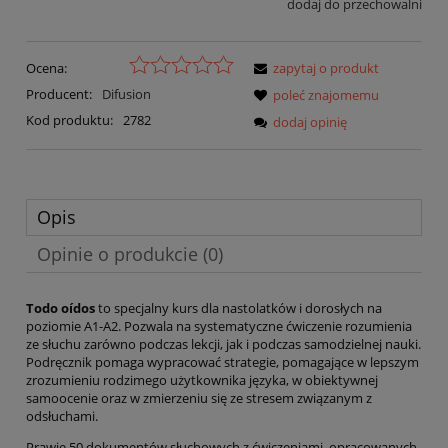
dodaj do przechowalni
Ocena:
zapytaj o produkt
Producent:
Difusion
poleć znajomemu
Kod produktu:
2782
dodaj opinię
Opis
Opinie o produkcie (0)
Todo oídos
to specjalny kurs dla nastolatków i dorosłych na
poziomie A1-A2. Pozwala na systematyczne ćwiczenie rozumienia
ze słuchu zarówno podczas lekcji, jak i podczas samodzielnej nauki.
Podręcznik pomaga wypracować strategie, pomagające w lepszym
zrozumieniu rodzimego użytkownika języka, w obiektywnej
samoocenie oraz w zmierzeniu się ze stresem związanym z
odsłuchami.
Prawie 50 dokumentów słuchowych z ćwiczeniami, opracowanych