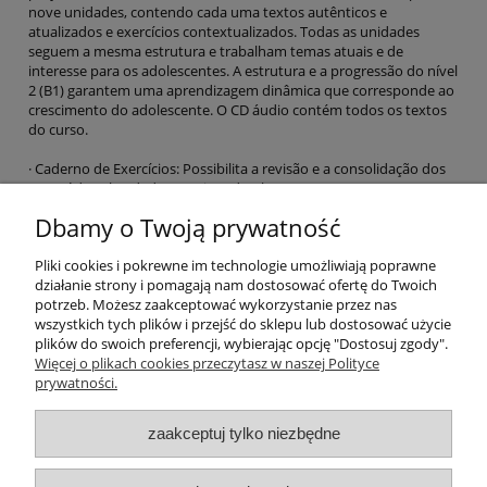
nove unidades, contendo cada uma textos autênticos e
atualizados e exercícios contextualizados. Todas as unidades
seguem a mesma estrutura e trabalham temas atuais e de
interesse para os adolescentes. A estrutura e a progressão do nível
2 (B1) garantem uma aprendizagem dinâmica que corresponde ao
crescimento do adolescente. O CD áudio contém todos os textos
do curso.
· Caderno de Exercícios: Possibilita a revisão e a consolidação dos
conteúdos abordados no Livro do Aluno.
Dbamy o Twoją prywatność
EAN: 9789727578474
Pliki cookies i pokrewne im technologie umożliwiają poprawne
działanie strony i pomagają nam dostosować ofertę do Twoich
potrzeb. Możesz zaakceptować wykorzystanie przez nas
O nas
wszystkich tych plików i przejść do sklepu lub dostosować użycie
plików do swoich preferencji, wybierając opcję "Dostosuj zgody".
Płatności i dostawa
Więcej o plikach cookies przeczytasz w naszej Polityce
prywatności.
Moje konto
zaakceptuj tylko niezbędne