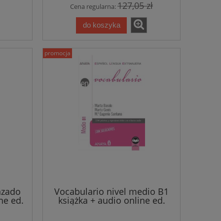
127,05 zł
Cena regularna:
do koszyka
promocja
Un petit tour en ville - gra
Vite et bien 1 A
nzado
Vocabulario nivel medio B1
e
językowa z polską instrukcją
klucz + C
ne ed.
książka + audio online ed.
2021