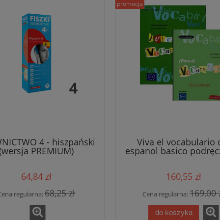
promocja
zyk francuski łatwo i
Spazio italia 1 podręcznik +
ie samouczek A1-B2 +
ćwiczenia + DVD
io online Assimil
104,41 zł
169,48 zł
109,90 zł
178,40 zł
 regularna:
Cena regularna:
do koszyka
do koszyka
NICTWO 4 - hiszpański
Viva el vocabulario 
(wersja PREMIUM)
espanol basico podręc
klucz
64,84 zł
160,55 zł
68,25 zł
169,00 
Cena regularna:
Cena regularna:
do koszyka