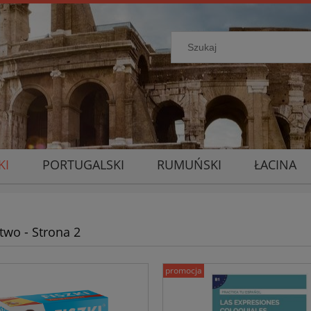
KI
PORTUGALSKI
RUMUŃSKI
ŁACINA
two - Strona 2
promocja