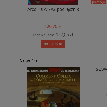
promocja
nik ucznia
Arcoiris A1/A2 podręcznik
Nowy ję
przyjemn
aud
120,70 zł
0 zł
127,05 zł
Cena regularna:
Cena
do koszyka
Nowości
SŁOW