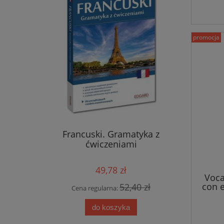
promocja
eksykalno-
Francuski. Gramatyka z
Włoski
danie 2)
ćwiczeniami
wyraże
49,78 zł
Voca
con e
 zł
52,40 zł
Cena regularna:
Cen
do koszyka