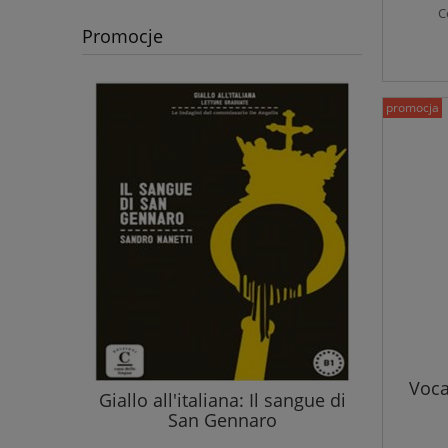
C
Promocje
promocja
cznik
Gra
Voca
Giallo all'italiana: Il sangue di
San Gennaro