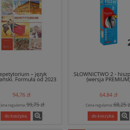
epetytorium – język
SŁOWNICTWO 2 - hiszp
ański. Formuła od 2023
(wersja PREMIUM
94,76 zł
64,84 zł
99,75 zł
68,25 z
Cena regularna:
Cena regularna:
do koszyka
do koszyka