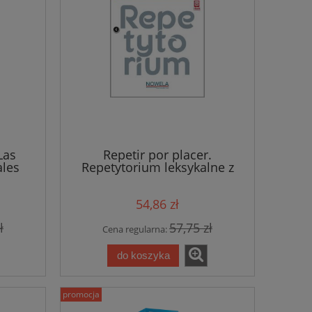
Las
Repetir por placer.
ales
Repetytorium leksykalne z
języka hiszpańskiego od A2.
Edycja 2022
54,86 zł
ł
57,75 zł
Cena regularna:
do koszyka
promocja