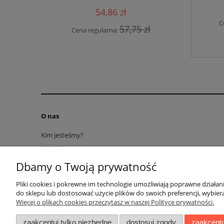
54,86 zł
5 zł
Cen
C
57,75 zł
Cena regularna:
O nas
Kim jesteśmy?
Kontakt
RODO obowiązek informacyjny
Dbamy o Twoją prywatność
Blog
Pliki cookies i pokrewne im technologie umożliwiają poprawne działa
Regulamin
do sklepu lub dostosować użycie plików do swoich preferencji, wybiera
Więcej o plikach cookies przeczytasz w naszej Polityce prywatności.
zaakceptuj tylko niezbędne
dostosuj zgody
zaakceptu