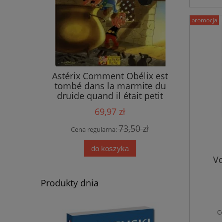
promocja
ings
Astérix Comment Obélix est
tombé dans la marmite du
druide quand il était petit
69,97 zł
 zł
73,50 zł
Cena regularna:
do koszyka
Vo
Produkty dnia
C