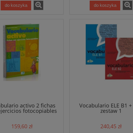
do koszyka
do koszyka
 Niezbędne zwroty i
Hiszpański Niezbędne zwroty
nia. Trzecia edycja
wyrażenia. Trzecia edycja
39,81 zł
39,81 zł
bulario activo 2 fichas
Vocabulario ELE B1 + 
jercicios fotocopiables
zestaw 1
41,90 zł
41,90 zł
a regularna:
Cena regularna:
do koszyka
do koszyka
159,60 zł
240,45 zł