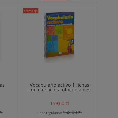
promocja
las
Vocabulario activo 1 fichas
con ejercicios fotocopiables
159,60 zł
zł
168,00 zł
Cena regularna: