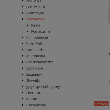
ZESTAWY
Podręczniki
Gramatyka
Słownictwo
Fiszki
Podręczniki
Kompetencje
Rozmówki
Samouczki
P
Multimedia
Gry dydaktyczne
Dydaktyka
Egzaminy
Słowniki
Język specjalistyczny
Literatura
Kultura
promocja
Czasopisma