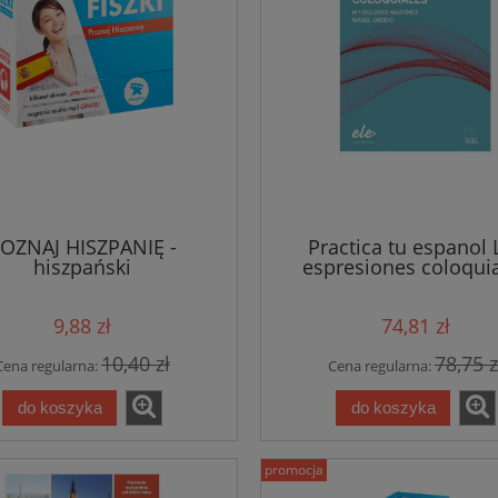
OZNAJ HISZPANIĘ -
Practica tu espanol 
hiszpański
espresiones coloqui
Edycja 2021
9,88 zł
74,81 zł
10,40 zł
78,75 z
Cena regularna:
Cena regularna:
do koszyka
do koszyka
promocja