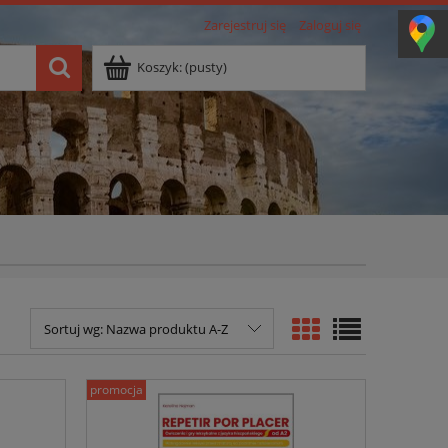
Zarejestruj się
Zaloguj się
Koszyk:
(pusty)
Sortuj wg:
Nazwa produktu A-Z
promocja