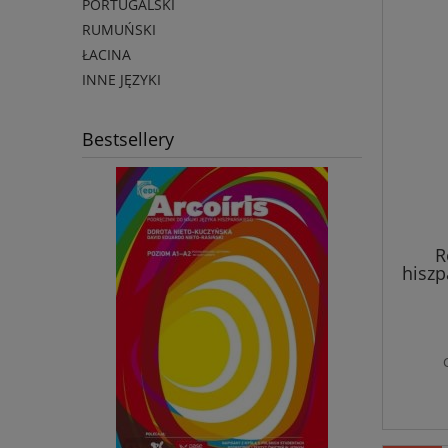
PORTUGALSKI
RUMUŃSKI
ŁACINA
INNE JĘZYKI
Bestsellery
R
hiszp